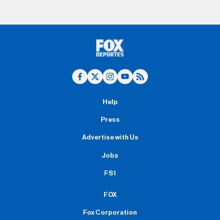
Help
Press
Advertise with Us
Jobs
FS1
FOX
Fox Corporation