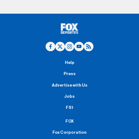
Help
Press
Advertise with Us
Jobs
FS1
FOX
Fox Corporation