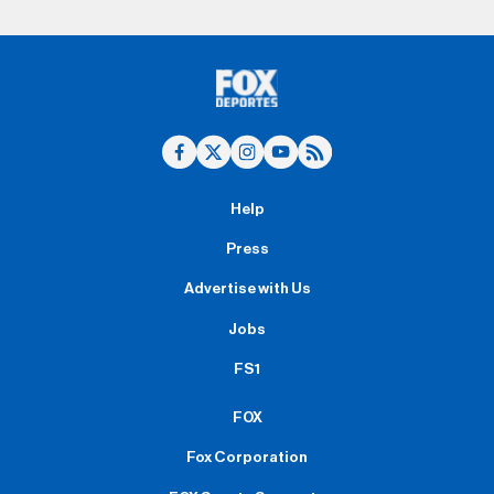
Help
Press
Advertise with Us
Jobs
FS1
FOX
Fox Corporation