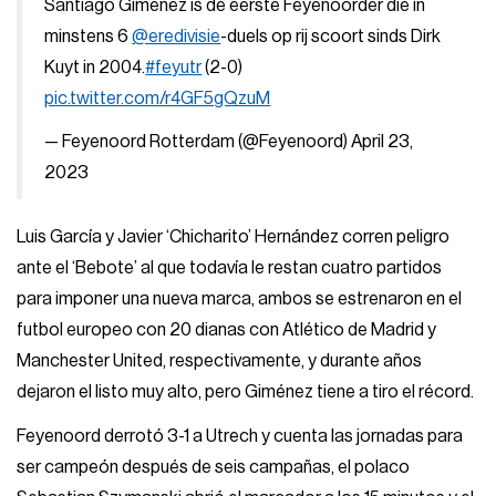
Santiago Gimenez is de eerste Feyenoorder die in
minstens 6
@eredivisie
-duels op rij scoort sinds Dirk
Kuyt in 2004.
#feyutr
(2-0)
pic.twitter.com/r4GF5gQzuM
— Feyenoord Rotterdam (@Feyenoord)
April 23,
2023
Luis García y Javier ‘Chicharito’ Hernández corren peligro
ante el ‘Bebote’ al que todavía le restan cuatro partidos
para imponer una nueva marca, ambos se estrenaron en el
futbol europeo con 20 dianas con Atlético de Madrid y
Manchester United, respectivamente, y durante años
dejaron el listo muy alto, pero Giménez tiene a tiro el récord.
Feyenoord derrotó 3-1 a Utrech y cuenta las jornadas para
ser campeón después de seis campañas, el polaco