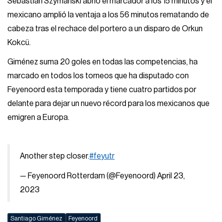
Sebastian Szymanski abrió el marcador a los 15 minutos y el
mexicano amplió la ventaja a los 56 minutos rematando de
cabeza tras el rechace del portero a un disparo de Orkun
Kokcü.
Giménez suma 20 goles en todas las competencias, ha
marcado en todos los torneos que ha disputado con
Feyenoord esta temporada y tiene cuatro partidos por
delante para dejar un nuevo récord para los mexicanos que
emigren a Europa.
Another step closer.
#feyutr
— Feyenoord Rotterdam (@Feyenoord)
April 23,
2023
Santiago Giménez
Feyenoord