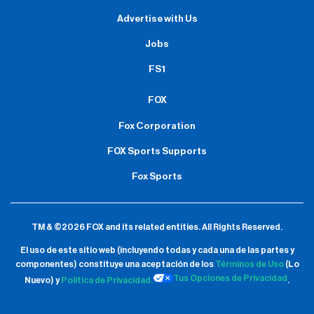
Advertise with Us
Jobs
FS1
FOX
Fox Corporation
FOX Sports Supports
Fox Sports
TM & ©2026 FOX and its related entities.
All Rights Reserved.
El uso de este sitio web (incluyendo todas y cada una de las partes y
componentes) constituye una aceptación de
los
Términos de Uso
(Lo
Tus Opciones de Privacidad
Nuevo) y
Política de Privacidad.
.