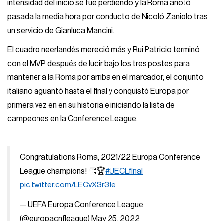
intensidad del inicio se fue perdiendo y la Roma anotó
pasada la media hora por conducto de Nicoló Zaniolo tras
un servicio de Gianluca Mancini.
El cuadro neerlandés mereció más y Rui Patricio terminó
con el MVP después de lucir bajo los tres postes para
mantener a la Roma por arriba en el marcador, el conjunto
italiano aguantó hasta el final y conquistó Europa por
primera vez en en su historia e iniciando la lista de
campeones en la Conference League.
Congratulations Roma, 2021/22 Europa Conference
League champions! 👏🏆
#UECLfinal
pic.twitter.com/LECvXSr31e
— UEFA Europa Conference League
(@europacnfleague)
May 25, 2022