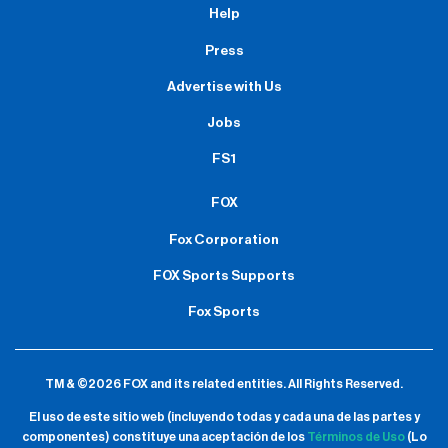
Help
Press
Advertise with Us
Jobs
FS1
FOX
Fox Corporation
FOX Sports Supports
Fox Sports
TM & ©2026 FOX and its related entities.
All Rights Reserved.
El uso de este sitio web (incluyendo todas y cada una de las partes y
componentes) constituye una aceptación de
los
Términos de Uso
(Lo