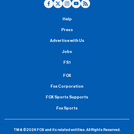
Help
Press
Advertise with Us
Jobs
FS1
FOX
Fox Corporation
FOX Sports Supports
Fox Sports
TM & ©2026 FOX and its related entities.
All Rights Reserved.