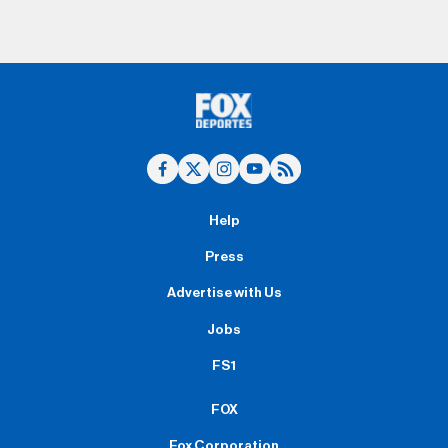
Help
Press
Advertise with Us
Jobs
FS1
FOX
Fox Corporation