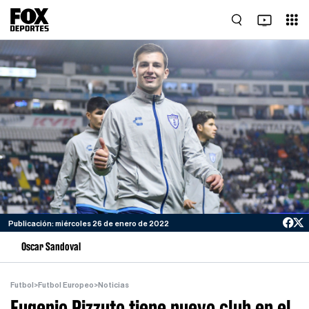
Publicación: miércoles 26 de enero de 2022
Oscar Sandoval
Futbol
>
Futbol Europeo
>
Noticias
Eugenio Pizzuto tiene nuevo club en el