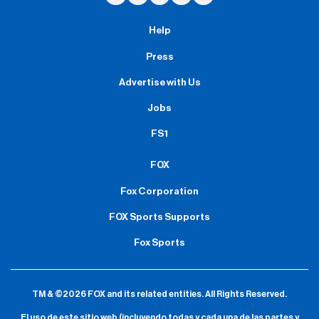
Help
Press
Advertise with Us
Jobs
FS1
FOX
Fox Corporation
FOX Sports Supports
Fox Sports
TM & ©2026 FOX and its related entities.
All Rights Reserved.
El uso de este sitio web (incluyendo todas y cada una de las partes y