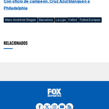
Con oficio de campeón, Cruz Azul blanqueó a
Philadelphia
Marc-André ter Stegen
Barcelona
La Liga
Futbol
Futbol Europeo
RELACIONADOS