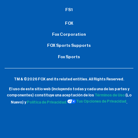
FS1
FOX
Fox Corporation
FOX Sports Supports
Fox Sports
TM & ©2026 FOX and its related entities.
All Rights Reserved.
El uso de este sitio web (incluyendo todas y cada una de las partes y
componentes) constituye una aceptación de
los
Términos de Uso
(Lo
Tus Opciones de Privacidad
Nuevo) y
Política de Privacidad.
.