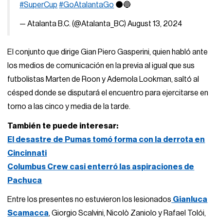
#SuperCup
#GoAtalantaGo
⚫️🔵
— Atalanta B.C. (@Atalanta_BC)
August 13, 2024
El conjunto que dirige Gian Piero Gasperini, quien habló ante
los medios de comunicación en la previa al igual que sus
futbolistas Marten de Roon y Ademola Lookman, saltó al
césped donde se disputará el encuentro para ejercitarse en
torno a las cinco y media de la tarde.
También te puede interesar:
El desastre de Pumas tomó forma con la derrota en
Cincinnati
Columbus Crew casi enterró las aspiraciones de
Pachuca
Entre los presentes no estuvieron los lesionados
Gianluca
Scamacca
, Giorgio Scalvini, Nicolò Zaniolo y Rafael Tolói,