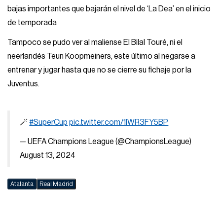
bajas importantes que bajarán el nivel de ‘La Dea’ en el inicio
de temporada
Tampoco se pudo ver al maliense El Bilal Touré, ni el
neerlandés Teun Koopmeiners, este último al negarse a
entrenar y jugar hasta que no se cierre su fichaje por la
Juventus.
🪄
#SuperCup
pic.twitter.com/1IWR3FY5BP
— UEFA Champions League (@ChampionsLeague)
August 13, 2024
Atalanta
Real Madrid