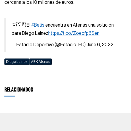
cercana a los 10 millones de euros.
💡🇬🇷 El
#Betis
encuentra en Atenas una solución
para Diego Lainez
https://t.co/Zoecfp6Sen
— Estadio Deportivo (@Estadio_ED)
June 6, 2022
Diego Lainez
AEK Atenas
RELACIONADOS