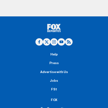
Help
Press
Advertise with Us
Jobs
FS1
FOX