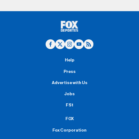
Help
Press
Advertise with Us
Jobs
FS1
FOX
Fox Corporation