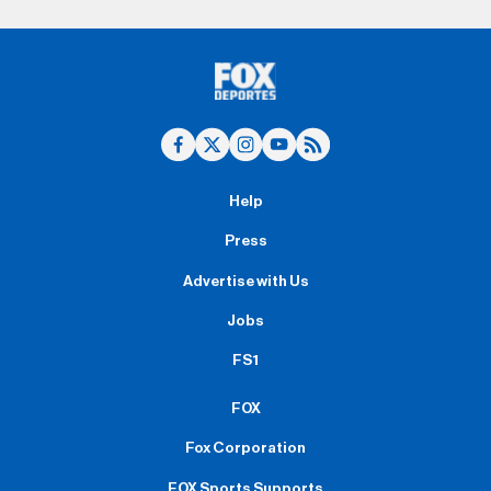
Help
Press
Advertise with Us
Jobs
FS1
FOX
Fox Corporation
FOX Sports Supports