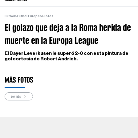
Futbol
>
Futbol Europeo
>
Fotos
El golazo que deja a la Roma herida de
muerte en la Europa League
El Bayer Leverkusen le superó 2-0 con esta pintura de
gol cortesía de Robert Andrich.
MÁS FOTOS
Ver más