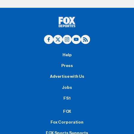
Help
Press
Advertise with Us
Jobs
FS1
FOX
Fox Corporation
FOX Sports Supports