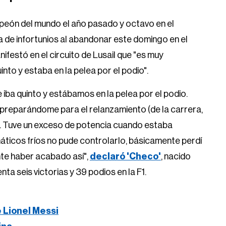
peón del mundo el año pasado y octavo en el
 de infortunios al abandonar este domingo en el
ifestó en el circuito de Lusail que "es muy
to y estaba en la pelea por el podio".
iba quinto y estábamos en la pelea por el podio.
reparándome para el relanzamiento (de la carrera,
. Tuve un exceso de potencia cuando estaba
umáticos fríos no pude controlarlo, básicamente perdí
nte haber acabado así",
declaró 'Checo'
, nacido
ta seis victorias y 39 podios en la F1.
e Lionel Messi