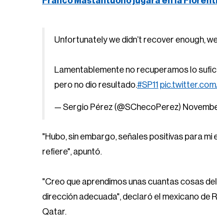
Franco Mastantuono jugará en la Fiorent
Unfortunately we didn’t recover enough, we r
Lamentablemente no recuperamos lo suficie
pero no dio resultado.
#SP11
pic.twitter.co
— Sergio Pérez (@SChecoPerez)
Novembe
"Hubo, sin embargo, señales positivas para mi e
refiere", apuntó.
"Creo que aprendimos unas cuantas cosas del 
dirección adecuada", declaró el mexicano de Re
Qatar.