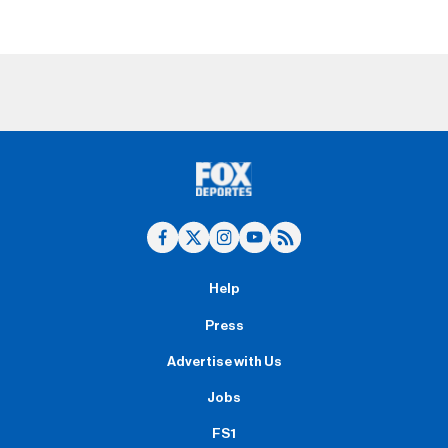
Help
Press
Advertise with Us
Jobs
FS1