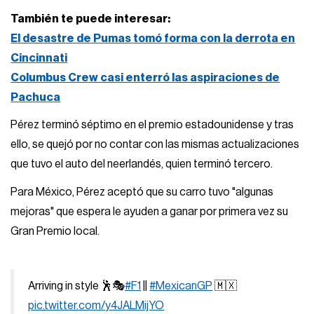
También te puede interesar:
El desastre de Pumas tomó forma con la derrota en
Cincinnati
Columbus Crew casi enterró las aspiraciones de
Pachuca
Pérez terminó séptimo en el premio estadounidense y tras
ello, se quejó por no contar con las mismas actualizaciones
que tuvo el auto del neerlandés, quien terminó tercero.
Para México, Pérez aceptó que su carro tuvo "algunas
mejoras" que espera le ayuden a ganar por primera vez su
Gran Premio local.
Arriving in style 🕺🎭
#F1
||
#MexicanGP
🇲🇽
pic.twitter.com/y4JALMijYO