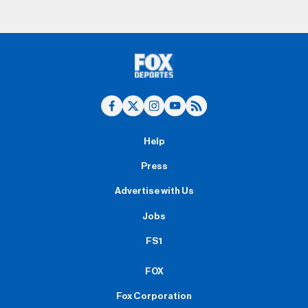
Help
Press
Advertise with Us
Jobs
FS1
FOX
Fox Corporation