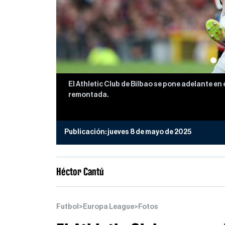
El Athletic Club de Bilbao se pone adelante en
remontada.
Publicación:
jueves 8 de mayo de 2025
Héctor Cantú
Futbol
>
Europa League
>
Fotos