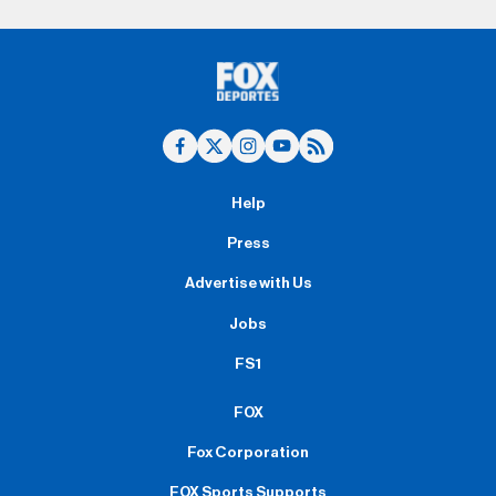
Help
Press
Advertise with Us
Jobs
FS1
FOX
Fox Corporation
FOX Sports Supports