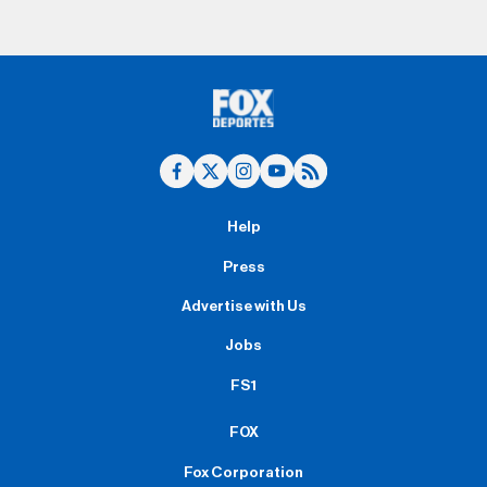
Help
Press
Advertise with Us
Jobs
FS1
FOX
Fox Corporation