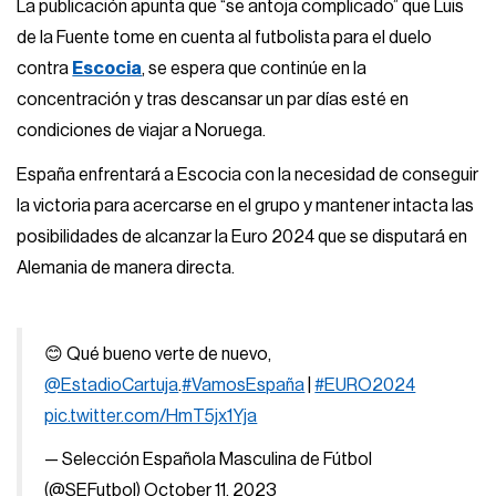
La publicación apunta que “se antoja complicado” que Luis
de la Fuente tome en cuenta al futbolista para el duelo
contra
Escocia
, se espera que continúe en la
concentración y tras descansar un par días esté en
condiciones de viajar a Noruega.
España enfrentará a Escocia con la necesidad de conseguir
la victoria para acercarse en el grupo y mantener intacta las
posibilidades de alcanzar la Euro 2024 que se disputará en
Alemania de manera directa.
😊 Qué bueno verte de nuevo,
@EstadioCartuja
.
#VamosEspaña
|
#EURO2024
pic.twitter.com/HmT5jx1Yja
— Selección Española Masculina de Fútbol
(@SEFutbol)
October 11, 2023