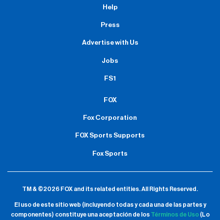
Help
Press
Advertise with Us
Jobs
FS1
FOX
Fox Corporation
FOX Sports Supports
Fox Sports
TM & ©2026 FOX and its related entities.
All Rights Reserved.
El uso de este sitio web (incluyendo todas y cada una de las partes y
componentes) constituye una aceptación de
los
Términos de Uso
(Lo