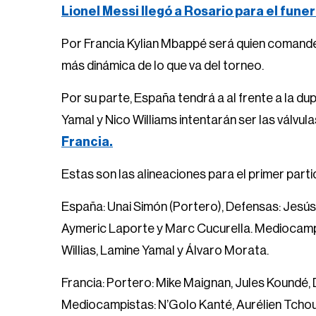
Lionel Messi llegó a Rosario para el fune
Por Francia Kylian Mbappé será quien comande a
más dinámica de lo que va del torneo.
Por su parte, España tendrá a al frente a la d
Yamal y Nico Williams intentarán ser las válvu
Francia.
Estas son las alineaciones para el primer part
España: Unai Simón (Portero), Defensas: Jesús 
Aymeric Laporte y Marc Cucurella. Mediocampis
Willias, Lamine Yamal y Álvaro Morata.
Francia: Portero: Mike Maignan, Jules Koundé
Mediocampistas: N’Golo Kanté, Aurélien Tchou