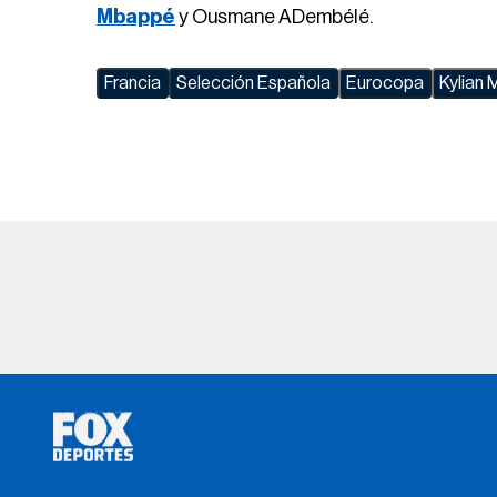
Mbappé
y Ousmane ADembélé.
Francia
Selección Española
Eurocopa
Kylian