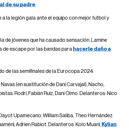
ral de su padre
 la legión gala ante el equipo con mejor futbol y
upla de jóvenes que ha causado sensación. Lamine
las de escape por las bandas para
hacerle daño a
ido de las semifinales de la Eurocopa 2024.
Navas (en sustitución de Dani Carvajal), Nacho,
tas: Rodri, Fabián Ruiz, Dani Olmo. Delanteros: Nico
, Dayot Upamecano, William Saliba, Theo Hernández.
améni, Adrien Rabiot. Delanteros: Kolo Muani,
Kylian