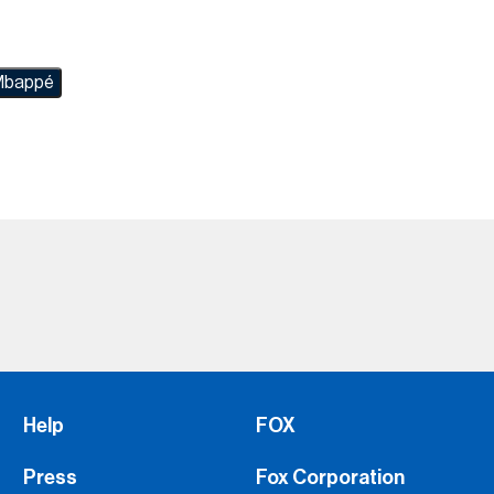
 Mbappé
Help
FOX
Press
Fox Corporation