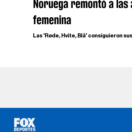
Noruega remontó a las 
femenina
Las 'Røde, Hvite, Blå' consiguieron su