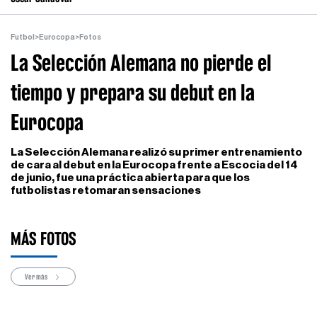
Futbol
>
Eurocopa
>
Fotos
La Selección Alemana no pierde el
tiempo y prepara su debut en la
Eurocopa
La Selección Alemana realizó su primer entrenamiento
de cara al debut en la Eurocopa frente a Escocia del 14
de junio, fue una práctica abierta para que los
futbolistas retomaran sensaciones
MÁS FOTOS
Ver más