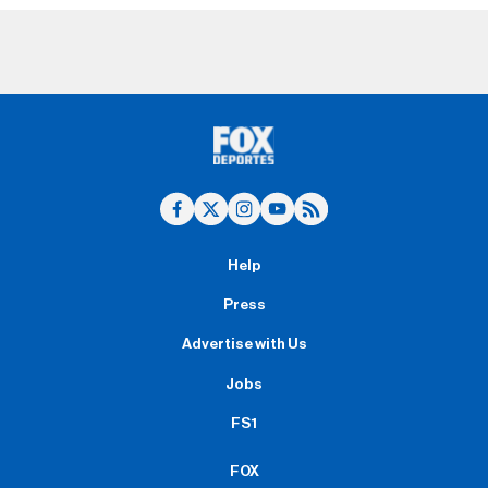
Help
Press
Advertise with Us
Jobs
FS1
FOX