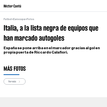
Héctor Cantú
Futbol
>
Eurocopa
>
Fotos
Italia, a la lista negra de equipos que
han marcado autogoles
España se pone arriba en el marcador gracias al gol en
propia puerta de Riccardo Calafiori.
MÁS FOTOS
Ver más