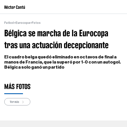
Héctor Cantú
Futbol
>
Eurocopa
>
Fotos
Bélgica se marcha de la Eurocopa
tras una actuación decepcionante
El cuadro belga quedó eliminado en octavos de final a
manos de Francia, que la superó por 1-0 con un autogol.
Bélgica solo ganó un partido
MÁS FOTOS
Ver más