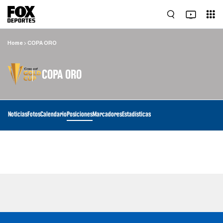
Home
COPA ORO
COPA ORO
Noticias
Fotos
Calendario
Posiciones
Marcadores
Estadísticas