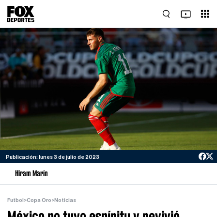
Publicación: lunes 3 de julio de 2023
Hiram Marín
Futbol
>
Copa Oro
>
Noticias
México no tuvo espíritu y revivió