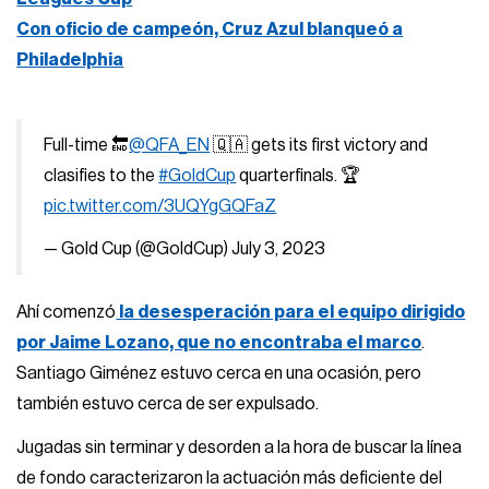
Con oficio de campeón, Cruz Azul blanqueó a
Philadelphia
Full-time 🔚
@QFA_EN
🇶🇦 gets its first victory and
clasifies to the
#GoldCup
quarterfinals. 🏆
pic.twitter.com/3UQYgGQFaZ
— Gold Cup (@GoldCup)
July 3, 2023
Ahí comenzó
la desesperación para el equipo dirigido
por Jaime Lozano, que no encontraba el marco
.
Santiago Giménez estuvo cerca en una ocasión, pero
también estuvo cerca de ser expulsado.
Jugadas sin terminar y desorden a la hora de buscar la línea
de fondo caracterizaron la actuación más deficiente del