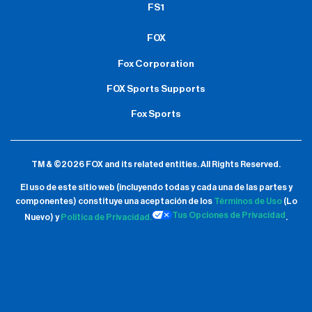
FS1
FOX
Fox Corporation
FOX Sports Supports
Fox Sports
TM & ©2026 FOX and its related entities.
All Rights Reserved.
El uso de este sitio web (incluyendo todas y cada una de las partes y
componentes) constituye una aceptación de
los
Términos de Uso
(Lo
Tus Opciones de Privacidad
Nuevo) y
Política de Privacidad.
.