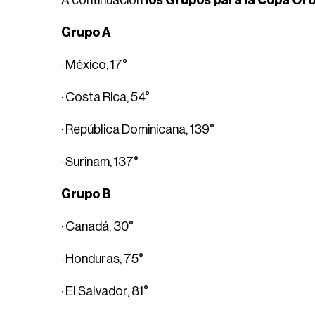
A continuación
los Grupos para la Copa Or
Grupo A
· México, 17°
· Costa Rica, 54°
· República Dominicana, 139°
· Surinam, 137°
Grupo B
· Canadá, 30°
· Honduras, 75°
· El Salvador, 81°