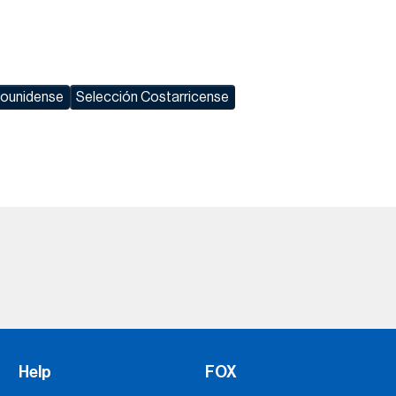
dounidense
Selección Costarricense
Help
FOX