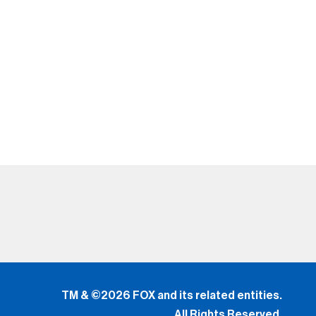
TM & ©2026 FOX and its related entities.
All Rights Reserved.