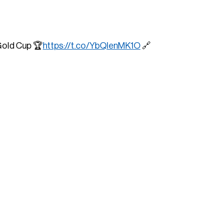
Gold Cup 🏆
https://t.co/YbQIenMK1O
🔗