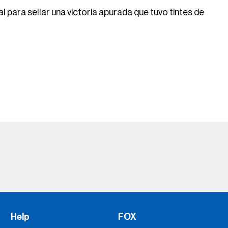
ara sellar una victoria apurada que tuvo tintes de
Help
FOX
Press
Fox Corporation
Advertise with Us
FOX Sports Supports