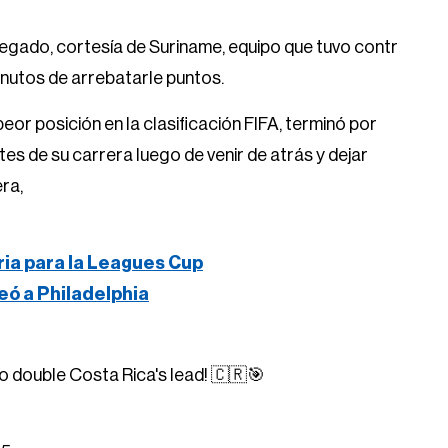
legado, cortesía de Suriname, equipo que tuvo contr
inutos de arrebatarle puntos.
r posición en la clasificación FIFA, terminó por
s de su carrera luego de venir de atrás y dejar
ra,
ria para la Leagues Cup
eó a Philadelphia
o double Costa Rica's lead! 🇨🇷🎯