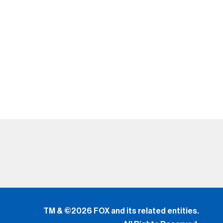
TM & ©2026 FOX and its related entities.
All Rights Reserved.
El uso de este sitio web (incluyendo todas y cada una
de