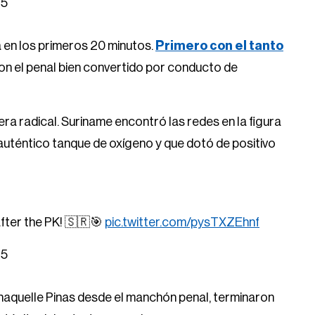
25
 en los primeros 20 minutos.
Primero con el tanto
on el penal bien convertido por conducto de
era radical. Suriname encontró las redes en la figura
auténtico tanque de oxígeno y que dotó de positivo
after the PK! 🇸🇷🎯
pic.twitter.com/pysTXZEhnf
25
haquelle Pinas desde el manchón penal, terminaron