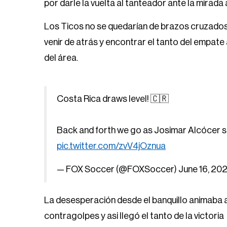
por darle la vuelta al tanteador ante la mirad
Los Ticos no se quedarían de brazos cruzados 
venir de atrás y encontrar el tanto del empate 
del área.
Costa Rica draws level! 🇨🇷
Back and forth we go as Josimar Alcócer s
pic.twitter.com/zvV4jOznua
— FOX Soccer (@FOXSoccer)
June 16, 20
La desesperación desde el banquillo animaba 
contragolpes y asi llegó el tanto de la victoria