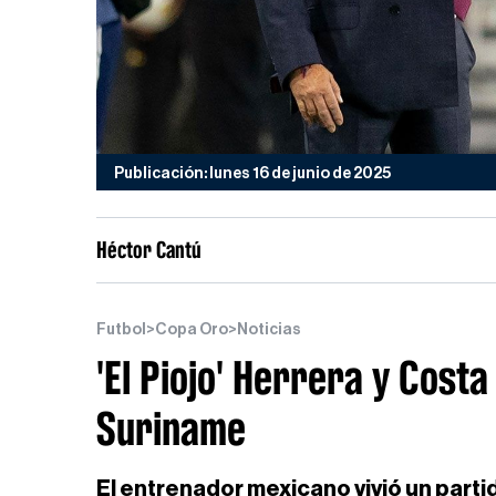
Publicación: lunes 16 de junio de 2025
Héctor Cantú
Futbol
>
Copa Oro
>
Noticias
'El Piojo' Herrera y Cost
Suriname
El entrenador mexicano vivió un part