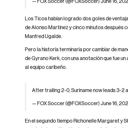
— FOX Soccer (@FOXSoccer)
June 16, 20
Los Ticos habían logrado dos goles de ventaja
de Alonso Martínez y cinco minutos después c
Manfred Ugalde.
Pero la historia terminaría por cambiar de man
de Gyrano Kerk, con una anotación que fue un 
al equipo caribeño.
After trailing 2-0, Suriname now leads 3-2 
— FOX Soccer (@FOXSoccer)
June 16, 20
En el segundo tiempo Richonelle Margaret y S