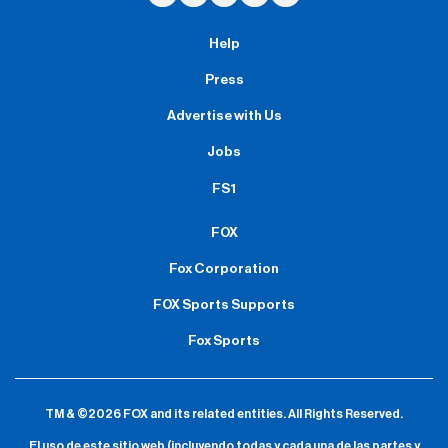
Help
Press
Advertise with Us
Jobs
FS1
FOX
Fox Corporation
FOX Sports Supports
Fox Sports
TM & ©2026 FOX and its related entities.
All Rights Reserved.
El uso de este sitio web (incluyendo todas y cada una de las partes y