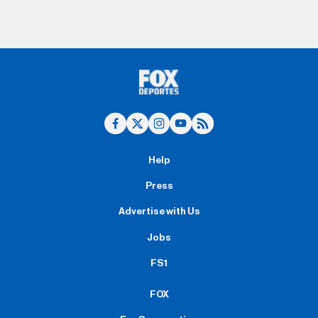
Help
Press
Advertise with Us
Jobs
FS1
FOX