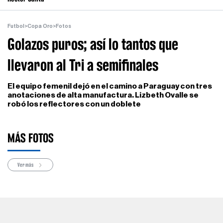
Futbol
>
Copa Oro
>
Fotos
Golazos puros; así lo tantos que
llevaron al Tri a semifinales
El equipo femenil dejó en el camino a Paraguay con tres
anotaciones de alta manufactura. Lizbeth Ovalle se
robó los reflectores con un doblete
MÁS FOTOS
Ver más