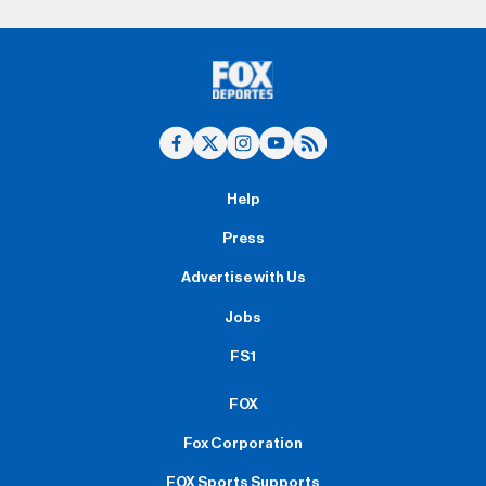
Help
Press
Advertise with Us
Jobs
FS1
FOX
Fox Corporation
FOX Sports Supports