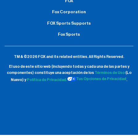
FOX
Fox Corporation
FOX Sports Supports
Fox Sports
TM & ©2026 FOX and its related entities.
All Rights Reserved.
El uso de este sitio web (incluyendo todas y cada una de las partes y
componentes) constituye una aceptación de
los
Términos de Uso
(Lo
Tus Opciones de Privacidad
Nuevo) y
Política de Privacidad.
.