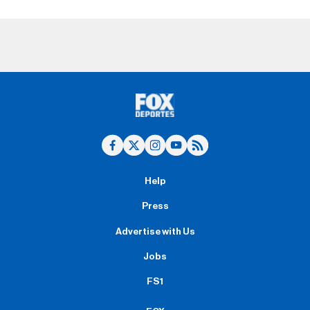
Help
Press
Advertise with Us
Jobs
FS1