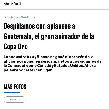
Héctor Cantú
Futbol
>
Copa Oro
>
Fotos
Despidamos con aplausos a
Guatemala, el gran animador de la
Copa Oro
La escuadra Azu y Blanco se ganó el corazón de la
afición por poner en serios aprietos a dos gigantes de
la Concacaf como Canadá y Estados Unidos. Ahora
peleará por el tercer lugar.
MÁS FOTOS
Ver más