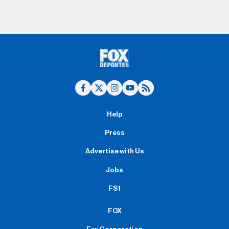
Help
Press
Advertise with Us
Jobs
FS1
FOX