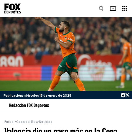
Publicación: miércoles 15 de enero de 2025
Redacción FOX Deportes
Futbol
>
Copa del Rey
>
Noticias
Valencia dio un paso más en la Copa