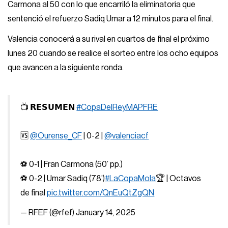
Carmona al 50 con lo que encarriló la eliminatoria que
sentenció el refuerzo Sadiq Umar a 12 minutos para el final.
Valencia conocerá a su rival en cuartos de final el próximo
lunes 20 cuando se realice el sorteo entre los ocho equipos
que avancen a la siguiente ronda.
📺 𝗥𝗘𝗦𝗨𝗠𝗘𝗡
#CopaDelReyMAPFRE
🆚
@Ourense_CF
| 0-2 |
@valenciacf
⚽️ 0-1 | Fran Carmona (50’ pp.)
⚽️ 0-2 | Umar Sadiq (78’)
#LaCopaMola
🏆 | Octavos
de final
pic.twitter.com/QnEuQtZgQN
— RFEF (@rfef)
January 14, 2025