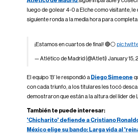
Atlético de Madrid
sigue imparable y cosech
luego de golear 4-0 a Elche como visitante, le d
siguiente ronda a la media hora para completa
¡Estamos en cuartos de final! 🔴⚪
pic.twit
— Atlético de Madrid (@Atleti)
January 15,
El equipo ‘B’ le respondió a
Diego Simeone
q
con cada triunfo, a los titulares les tocó des
demostraron que están a la altura del líder de 
También te puede interesar:
'Chicharito' defiende a Cristiano Ronaldo
México elige su bando: Larga vida al 'rein