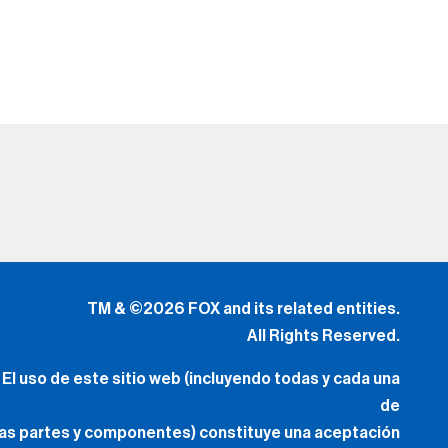
TM & ©2026 FOX and its related entities.
All Rights Reserved.
El uso de este sitio web (incluyendo todas y cada una
de
las partes y componentes) constituye una aceptación
de
los
Términos de Uso
(Lo Nuevo) y
Política de Privacidad.
Tus Opciones de Privacidad
.