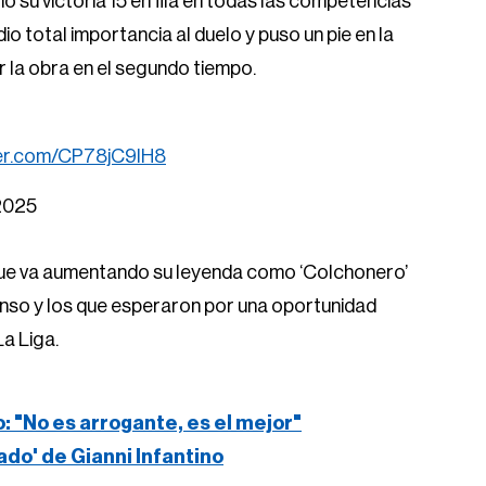
ó su victoria 15 en fila en todas las competencias
io total importancia al duelo y puso un pie en la
r la obra en el segundo tiempo.
ter.com/CP78jC9lH8
 2025
ue va aumentando su leyenda como ‘Colchonero’
canso y los que esperaron por una oportunidad
La Liga.
: "No es arrogante, es el mejor"
ado' de Gianni Infantino