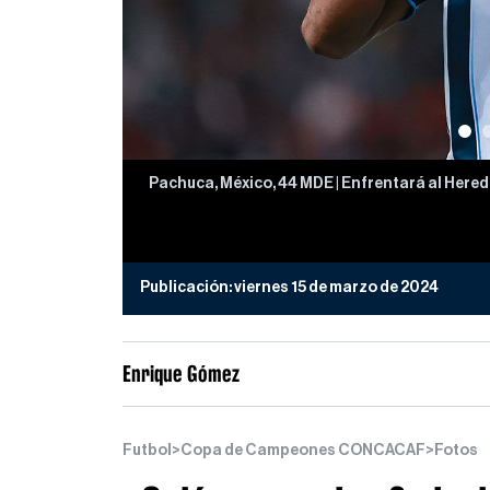
Pachuca, México, 44 MDE | Enfrentará al Heredian
Publicación:
viernes 15 de marzo de 2024
Enrique Gómez
Futbol
>
Copa de Campeones CONCACAF
>
Fotos