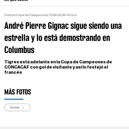
Futbol
>
Copa de Campeones CONCACAF
>
Fotos
André Pierre Gignac sigue siendo una
estrella y lo está demostrando en
Columbus
Tigres está adelante en la Copa de Campeones de
CONCACAF con gol de visitante y así lo festejó el
francés
MÁS FOTOS
Ver más