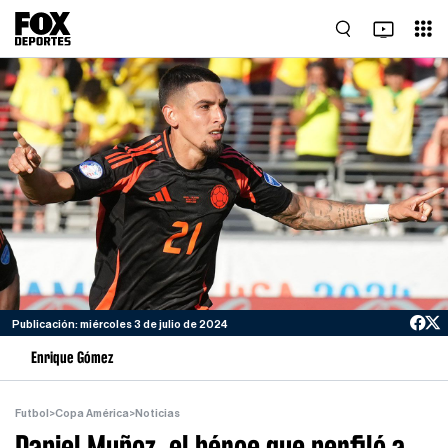
Publicación: miércoles 3 de julio de 2024
Enrique Gómez
Futbol
>
Copa América
>
Noticias
Daniel Muñoz, el héroe que perfiló a