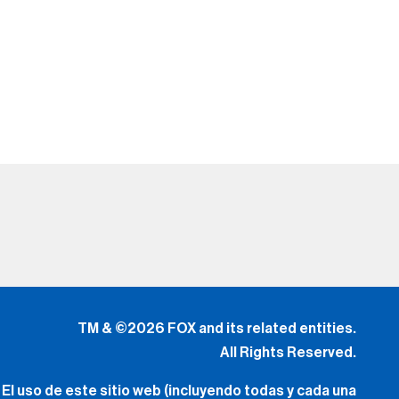
TM & ©2026 FOX and its related entities.
All Rights Reserved.
El uso de este sitio web (incluyendo todas y cada una
de
las partes y componentes) constituye una aceptación
de