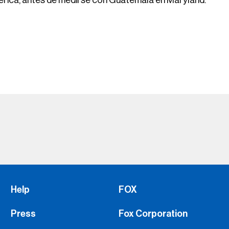
Help
FOX
Press
Fox Corporation
Advertise with Us
FOX Sports Supports
Jobs
Fox Sports