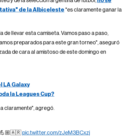
ed y de la selección argentina de futbol,
no se
tativa" de la Albiceleste
"es claramente ganar la
 de llevar esta camiseta. Vamos paso a paso,
 Estamos preparados para este gran torneo", aseguró
izada de cara al amistoso de este domingo en
el LA Galaxy
oda la Leagues Cup?
a claramente", agregó.
💪🏼🇦🇷
pic.twitter.com/zJeM3BCxzj