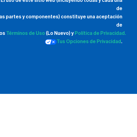
El uso de este sitio web (incluyendo todas y cada una
de
las partes y componentes) constituye una aceptación
de
los
Términos de Uso
(Lo Nuevo) y
Política de Privacidad.
Tus Opciones de Privacidad
.