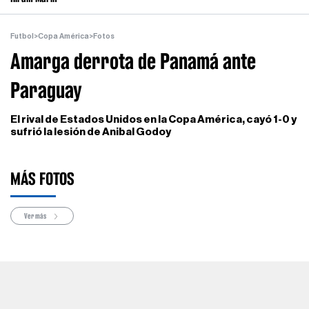
Futbol
>
Copa América
>
Fotos
Amarga derrota de Panamá ante
Paraguay
El rival de Estados Unidos en la Copa América, cayó 1-0 y
sufrió la lesión de Anibal Godoy
MÁS FOTOS
Ver más