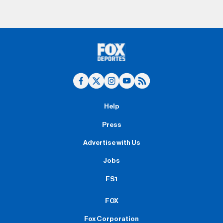
Help
Press
Advertise with Us
Jobs
FS1
FOX
Fox Corporation