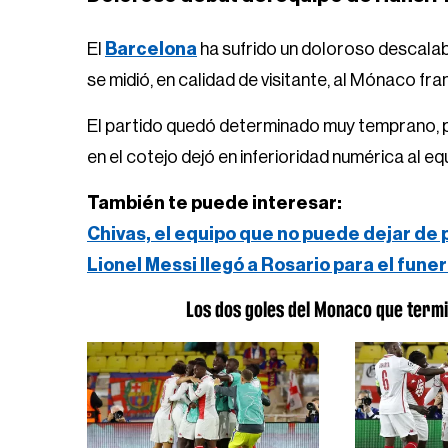
El
Barcelona
ha sufrido un doloroso descala
se midió, en calidad de visitante, al Mónaco fra
El partido quedó determinado muy temprano, po
en el cotejo dejó en inferioridad numérica al e
También te puede interesar:
Chivas, el equipo que no puede dejar de
Lionel Messi llegó a Rosario para el fune
Los dos goles del Monaco que termi