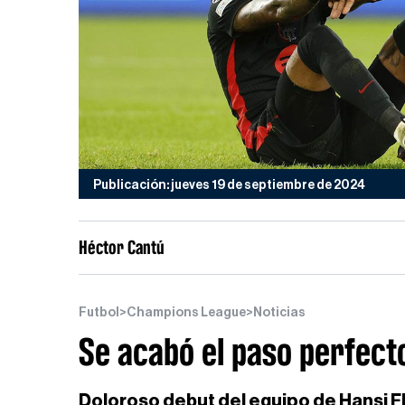
Publicación: jueves 19 de septiembre de 2024
Héctor Cantú
Futbol
>
Champions League
>
Noticias
Se acabó el paso perfect
Doloroso debut del equipo de Hansi 