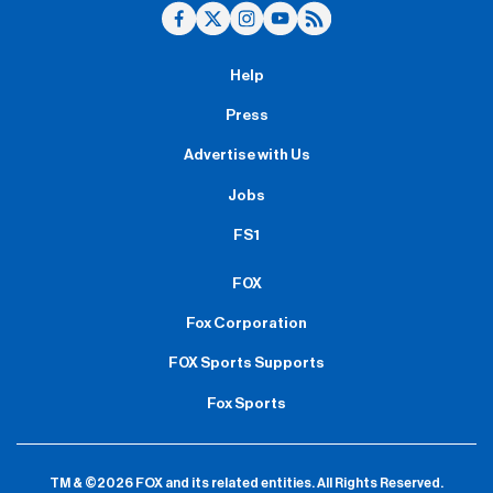
Help
Press
Advertise with Us
Jobs
FS1
FOX
Fox Corporation
FOX Sports Supports
Fox Sports
TM & ©2026 FOX and its related entities.
All Rights Reserved.