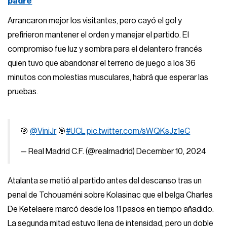
padre
Arrancaron mejor los visitantes, pero cayó el gol y
prefirieron mantener el orden y manejar el partido. El
compromiso fue luz y sombra para el delantero francés
quien tuvo que abandonar el terreno de juego a los 36
minutos con molestias musculares, habrá que esperar las
pruebas.
🎯
@ViniJr
🎯
#UCL
pic.twitter.com/sWQKsJz1eC
— Real Madrid C.F. (@realmadrid)
December 10, 2024
Atalanta se metió al partido antes del descanso tras un
penal de Tchouaméni sobre Kolasinac que el belga Charles
De Ketelaere marcó desde los 11 pasos en tiempo añadido.
La segunda mitad estuvo llena de intensidad, pero un doble