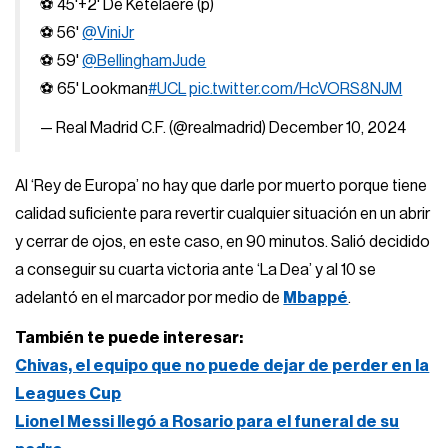
⚽ 45'+2' De Ketelaere (p)
⚽ 56'
@ViniJr
⚽ 59'
@BellinghamJude
⚽ 65' Lookman
#UCL
pic.twitter.com/HcVORS8NJM
— Real Madrid C.F. (@realmadrid)
December 10, 2024
Al ‘Rey de Europa’ no hay que darle por muerto porque tiene
calidad suficiente para revertir cualquier situación en un abrir
y cerrar de ojos, en este caso, en 90 minutos. Salió decidido
a conseguir su cuarta victoria ante ‘La Dea’ y al 10 se
adelantó en el marcador por medio de
Mbappé
.
También te puede interesar:
Chivas, el equipo que no puede dejar de perder en la
Leagues Cup
Lionel Messi llegó a Rosario para el funeral de su