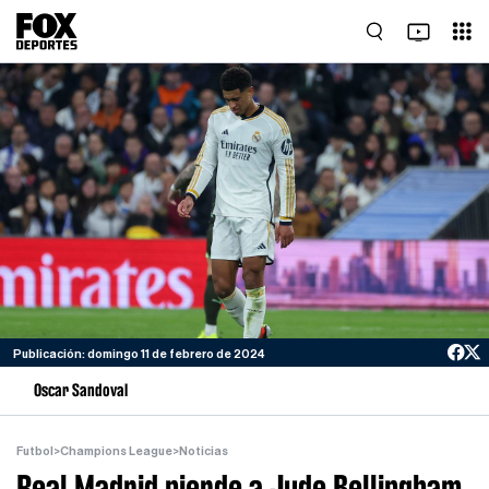
Publicación: domingo 11 de febrero de 2024
Oscar Sandoval
Futbol
>
Champions League
>
Noticias
Real Madrid pierde a Jude Bellingham