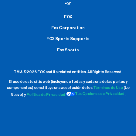
FS1
FOX
Fox Corporation
FOX Sports Supports
Fox Sports
TM & ©2026 FOX and its related entities.
All Rights Reserved.
El uso de este sitio web (incluyendo todas y cada una de las partes y
componentes) constituye una aceptación de
los
Términos de Uso
(Lo
Tus Opciones de Privacidad
Nuevo) y
Política de Privacidad.
.