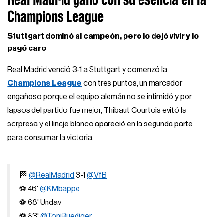
Champions League
Stuttgart dominó al campeón, pero lo dejó vivir y lo
pagó caro
Real Madrid venció 3-1 a Stuttgart y comenzó la
Champions League
con tres puntos, un marcador
engañoso porque el equipo alemán no se intimidó y por
lapsos del partido fue mejor, Thibaut Courtois evitó la
sorpresa y el linaje blanco apareció en la segunda parte
para consumar la victoria.
🏁
@RealMadrid
3-1
@VfB
⚽ 46'
@KMbappe
⚽ 68' Undav
⚽ 83'
@ToniRuediger