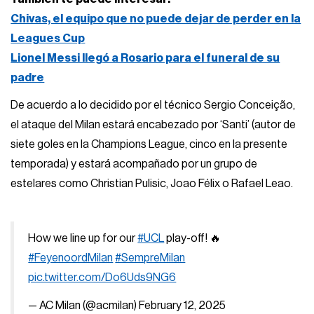
Chivas, el equipo que no puede dejar de perder en la
Leagues Cup
Lionel Messi llegó a Rosario para el funeral de su
padre
De acuerdo a lo decidido por el técnico Sergio Conceição,
el ataque del Milan estará encabezado por ‘Santi’ (autor de
siete goles en la Champions League, cinco en la presente
temporada) y estará acompañado por un grupo de
estelares como Christian Pulisic, Joao Félix o Rafael Leao.
How we line up for our
#UCL
play-off! 🔥
#FeyenoordMilan
#SempreMilan
pic.twitter.com/Do6Uds9NG6
— AC Milan (@acmilan)
February 12, 2025