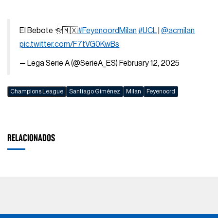
El Bebote 🌞🇲🇽
#FeyenoordMilan
#UCL
|
@acmilan
pic.twitter.com/F7tVG0KwBs
— Lega Serie A (@SerieA_ES)
February 12, 2025
Champions League
Santiago Giménez
Milan
Feyenoord
RELACIONADOS